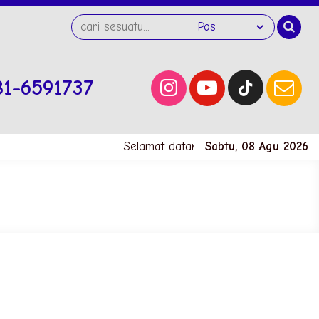
81-6591737
Selamat datang di website SMK Neger
Sabtu, 08 Agu 2026