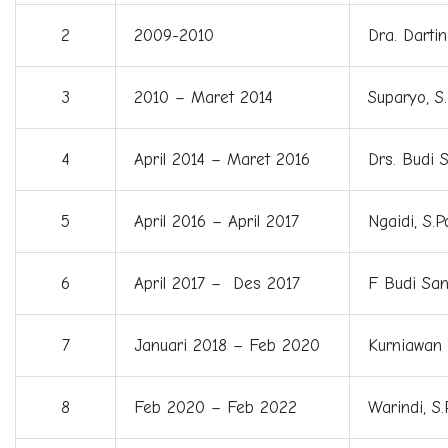
2
2009-2010
Dra. Dartin
3
2010 – Maret 2014
Suparyo, S
4
April 2014 – Maret 2016
Drs. Budi 
5
April 2016 – April 2017
Ngaidi, S.P
6
April 2017 – Des 2017
F Budi San
7
Januari 2018 – Feb 2020
Kurniawan 
8
Feb 2020 – Feb 2022
Warindi, S.