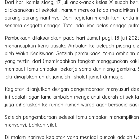
Dari hari kamis siang, 17 juli anak-anak kelas X sudah be
dilaksanakan di sekolah, namun mereka tetap mendirikan 
barang-barang nantinya. Dari kegiatan mendirikan tenda i
sesama anggota sangga. Total ada lima belas sangga putra
Pembukaan dilaksanakan pada hari Jumat pagi, 18 juli 202
menancapkan keris pusaka Ambalan ke pelepah pisang ole
oleh Waka Kesiswaan. Setelah pembukaan, tamu ambalan d
yang terdiri dari (memindahkan tongkat menggunakan kak
membuat tamu ambalan bekerja sama dan riang gembira. S
laki diwajibkan untuk jama’ah sholat jumat di masjid,
Kegiatan dilanjutkan dengan pengembaraan menyusuri desa
ini adalah agar tamu ambalan mengetahui daerah di sekit
juga diharuskan ke rumah-rumah warga agar bersosialisas
Setelah pengembaraan selesai tamu ambalan menampilkan b
menyanyi, bahkan silat.
Di malam harinya kegiatan yang menjadi puncak adalah 