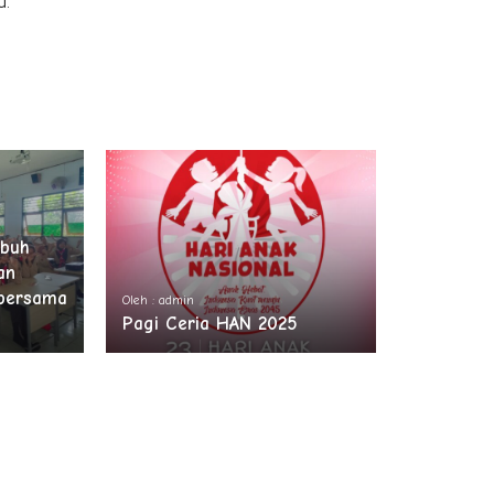
a.
ubuh
an
bersama
Oleh : admin
Pagi Ceria HAN 2025