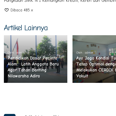
Pangkalan SMK N 1 Kemangkon Kreatif, Keren dan Gembir
Dibaca 485 x
Artikel Lainnya
Oleh : admin
Oleh : admin
Pendidikan Dasar Pecinta
Ayo Jaga Kondisi T
Alam: Latih Anggota Baru
Tetap Optimal deng
Agar Tahan Banting
Melakukan CERDIK 
Nilawarsha Adira
Yakult