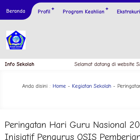
Beranda
Profil
Program Keahlian
Ekstrakur
Info Sekolah
Selamat datang di website SMK
Anda disini :
Home
-
Kegiatan Sekolah
- Peringata
Peringatan Hari Guru Nasional 
Inisiatif Pengurus OSIS Pemberi