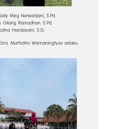
Selly Meg Nurwardani, S.Pd.
k Gilang Ramadhan, S.Pd.
atna Handayani, S.Si.
Dra. Murtiatmi Warnaningtyas selaku