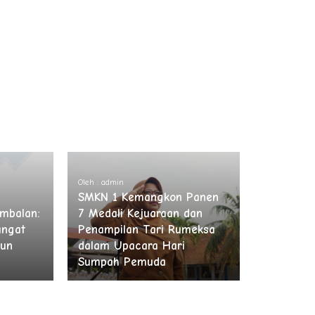
Oleh : admin
SMKN 1 Kemangkon Panen
mbalan:
7 Medali Kejuaraan dan
ngat
Penampilan Tari Rumeksa
hun
dalam Upacara Hari
Sumpah Pemuda